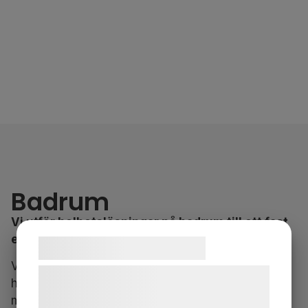
Badrum
Vi utför helhetslösningar på badrum till ett fast
eller löpande pris
Samtykke til cookies
Vi erbjuder kompletta badrumslösningar där vi tar
Vi og vores samarbejdspartnere bruger
hand om allt från planering och rivning till
teknologier, herunder cookies, til at
montering och färdigställande. Med expertis och