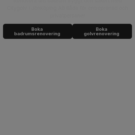
Renovera ditt badrum tryggt och säkert med
Citygolv i Jönköping AB Både för entreprenad och
privatpersoner
Boka
Boka
badrumsrenovering
golvrenovering