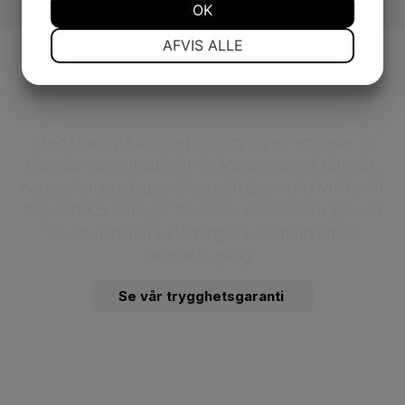
OK
NØDVENDIGE
PRÆFERENCER
AFVIS ALLE
MARKETING
STATISTIK
Trygghetsgaranti
Med fokus på kvalitet och trygghet erbjuder vi
tjänster som inkluderar 10 års ansvar på tätskikt,
noggrann arbetsplanering och dammfri rivning. Vi
följer GVK:s riktlinjer för säkra våtrum och gör allt
för att minimera störningar i ditt hem under
arbetets gång.
Se vår trygghetsgaranti